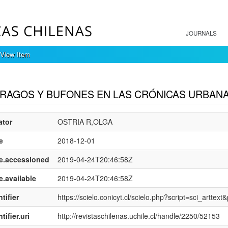
JOURNALS
View Item
mple item record
RAGOS Y BUFONES EN LAS CRÓNICAS URBANA
ator
OSTRIA R,OLGA
e
2018-12-01
e.accessioned
2019-04-24T20:46:58Z
e.available
2019-04-24T20:46:58Z
tifier
https://scielo.conicyt.cl/scielo.php?script=sci_art
tifier.uri
http://revistaschilenas.uchile.cl/handle/2250/52153