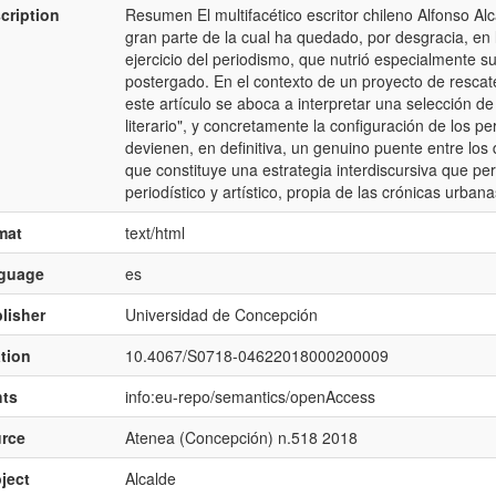
cription
Resumen El multifacético escritor chileno Alfonso A
gran parte de la cual ha quedado, por desgracia, en 
ejercicio del periodismo, que nutrió especialmente s
postergado. En el contexto de un proyecto de rescate 
este artículo se aboca a interpretar una selección de
literario", y concretamente la configuración de los p
devienen, en definitiva, un genuino puente entre los
que constituye una estrategia interdiscursiva que per
periodístico y artístico, propia de las crónicas urb
mat
text/html
nguage
es
lisher
Universidad de Concepción
ation
10.4067/S0718-04622018000200009
hts
info:eu-repo/semantics/openAccess
rce
Atenea (Concepción) n.518 2018
ject
Alcalde