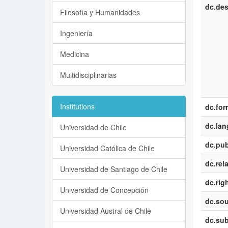
dc.des
Filosofía y Humanidades
Ingeniería
Medicina
Multidisciplinarias
Institutions
dc.for
dc.la
Universidad de Chile
dc.pub
Universidad Católica de Chile
dc.rel
Universidad de Santiago de Chile
dc.rig
Universidad de Concepción
dc.sou
Universidad Austral de Chile
dc.sub