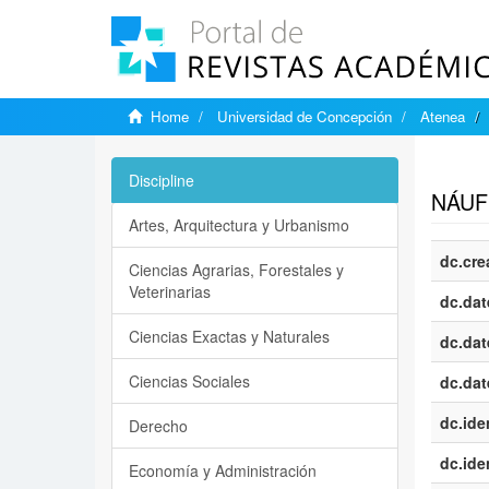
Home
Universidad de Concepción
Atenea
Show si
Discipline
NÁUF
Artes, Arquitectura y Urbanismo
dc.cre
Ciencias Agrarias, Forestales y
Veterinarias
dc.dat
Ciencias Exactas y Naturales
dc.dat
Ciencias Sociales
dc.dat
dc.iden
Derecho
dc.iden
Economía y Administración