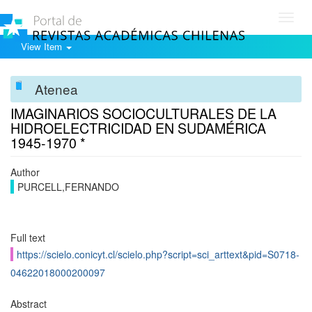
Toggl
navig
View Item
Atenea
IMAGINARIOS SOCIOCULTURALES DE LA
HIDROELECTRICIDAD EN SUDAMÉRICA
1945-1970 *
Author
PURCELL,FERNANDO
Full text
https://scielo.conicyt.cl/scielo.php?script=sci_arttext&pid=S0718-
04622018000200097
Abstract