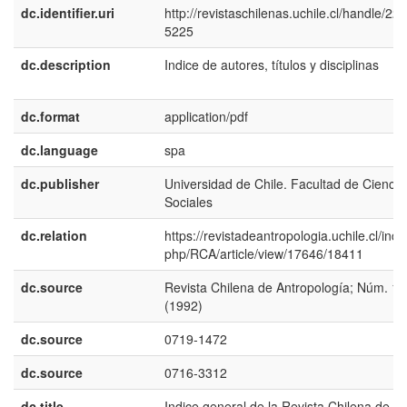
dc.identifier.uri
http://revistaschilenas.uchile.cl/handle/225
5225
dc.description
Indice de autores, títulos y disciplinas
dc.format
application/pdf
dc.language
spa
dc.publisher
Universidad de Chile. Facultad de Ciencia
Sociales
dc.relation
https://revistadeantropologia.uchile.cl/inde
php/RCA/article/view/17646/18411
dc.source
Revista Chilena de Antropología; Núm. 11
(1992)
dc.source
0719-1472
dc.source
0716-3312
dc.title
Indice general de la Revista Chilena de