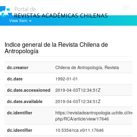
Toggl
navig
View Item
Show simple item record
Indice general de la Revista Chilena de
Antropología
dc.creator
Chilena de Antropología, Revista
dc.date
1992-01-01
dc.date.accessioned
2019-04-03T12:34:51Z
dc.date.available
2019-04-03T12:34:51Z
dc.identifier
https://revistadeantropologia.uchile.cl/inde
php/RCA/article/view/17646
dc.identifier
10.5354/rca.v0i11.17646