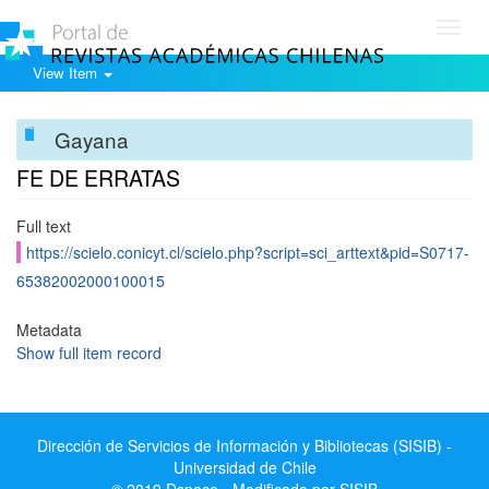
Toggl
navig
View Item
Gayana
FE DE ERRATAS
Full text
https://scielo.conicyt.cl/scielo.php?script=sci_arttext&pid=S0717-
65382002000100015
Metadata
Show full item record
Dirección de Servicios de Información y Bibliotecas (SISIB) -
Universidad de Chile