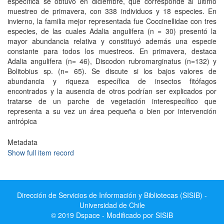
específica se obtuvo en diciembre, que corresponde al último
muestreo de primavera, con 338 individuos y 18 especies. En
invierno, la familia mejor representada fue Coccinellidae con tres
especies, de las cuales Adalia angulifera (n = 30) presentó la
mayor abundancia relativa y constituyó además una especie
constante para todos los muestreos. En primavera, destaca
Adalia angulifera (n= 46), Discodon rubromarginatus (n=132) y
Bolitobius sp. (n= 65). Se discute si los bajos valores de
abundancia y riqueza específica de insectos fitófagos
encontrados y la ausencia de otros podrían ser explicados por
tratarse de un parche de vegetación interespecífico que
representa a su vez un área pequeña o bien por intervención
antrópica
Metadata
Show full item record
Dirección de Servicios de Información y Bibliotecas (SISIB) -
Universidad de Chile
© 2019 Dspace - Modificado por SISIB