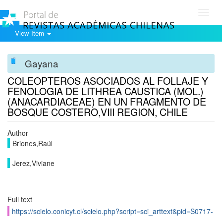
Toggl
navig
View Item
Gayana
COLEOPTEROS ASOCIADOS AL FOLLAJE Y
FENOLOGIA DE LITHREA CAUSTICA (MOL.)
(ANACARDIACEAE) EN UN FRAGMENTO DE
BOSQUE COSTERO,VIII REGION, CHILE
Author
Briones,Raúl
Jerez,Viviane
Full text
https://scielo.conicyt.cl/scielo.php?script=sci_arttext&pid=S0717-