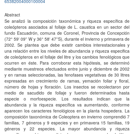
65382004000100004
Abstract
Se analizó la composición taxonómica y riqueza específica de
coleópteros asociados al follaje de L. caustica en un sector del
fundo Escuadrón, comuna de Coronel, Provincia de Concepción
(72° 59' 09'' W y 36° 58' 47''S), durante el invierno y primavera de
2002. Se plantea que debe existir cambios interestacionales y
una relación entre los niveles de abundancia y riqueza especifica
de coleópteros en el follaje del litre y los cambios fenológicos que
ocurren en éste. Para corroborar esta hipótesis, se determinó
mediante muestreos efectuados entre junio y diciembre de 2002
y en ramas seleccionadas, las fenofases vegetativas de 30 litres
expresadas en crecimiento de ramas, yemación foliar y floral,
número de hojas y floración. Los insectos se recolectaron por
medio de sacudido de follaje y fueron determinados hasta
especie o morfoespecie. Los resultados indican que la
abundancia y la riqueza específica va aumentando, conforme
aparecen los caracteres fenológicos en la planta hospedera. La
composición taxonómica de Coleoptera en invierno comprendió 7
familias, 7 géneros y 9 especies y en primavera 15 familias, 19
géneros y 22 especies. La mayor abundancia y riqueza