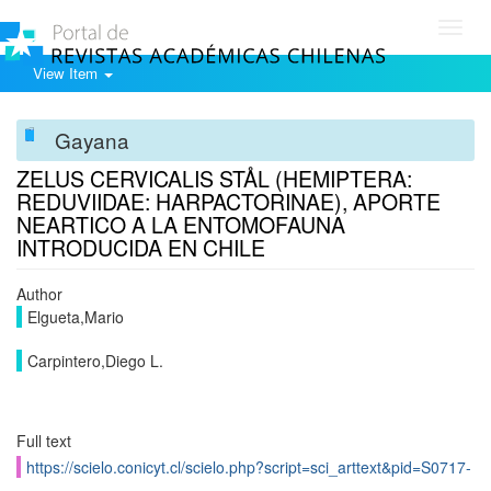
Toggl
navig
View Item
Gayana
ZELUS CERVICALIS STÅL (HEMIPTERA:
REDUVIIDAE: HARPACTORINAE), APORTE
NEARTICO A LA ENTOMOFAUNA
INTRODUCIDA EN CHILE
Author
Elgueta,Mario
Carpintero,Diego L.
Full text
https://scielo.conicyt.cl/scielo.php?script=sci_arttext&pid=S0717-