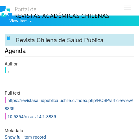
Toggl
navig
View Item
Revista Chilena de Salud Pública
Agenda
Author
,
Full text
https://revistasaludpublica.uchile.cl/index.php/RCSP/article/view/
8839
10.5354/rcsp.v14i1.8839
Metadata
Show full item record