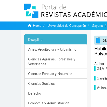
Home
Universidad de Concepción
Gayana
G
Discipline
Hábito
Artes, Arquitectura y Urbanismo
Polyce
Ciencias Agrarias, Forestales y
Author
Veterinarias
Gil,M.
Ciencias Exactas y Naturales
Gareli
Ciencias Sociales
Vallan
Derecho
Economía y Administración