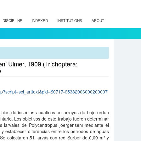
DISCIPLINE
INDEXED
INSTITUTIONS
ABOUT
ni Ulmer, 1909 (Trichoptera:
)
lo.php?script=sci_arttext&pid=S0717-65382006000200007
ticios de insectos acuáticos en arroyos de bajo orden
tario. Los objetivos de este trabajo fueron determinar
os larvales de Polycentropus joergenseni mediante el
 y establecer diferencias entre los períodos de aguas
 Se colectaron 51 larvas con red Surber de 0,09 m² y