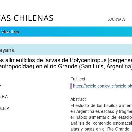
JOURNALS
View Item
ayana
s alimenticios de larvas de Polycentropus joergense
ntropodidae) en el río Grande (San Luis, Argentina
Full text
A
https://scielo.conicyt.cl/scie
s,P.A
Abstract
El estudio de los hábitos alimen
ia,E.A
en Argentina es escaso y fragmen
el hábito alimentario de estadi
análisis del contenido estomacal
altas y bajas en el Río Grande.