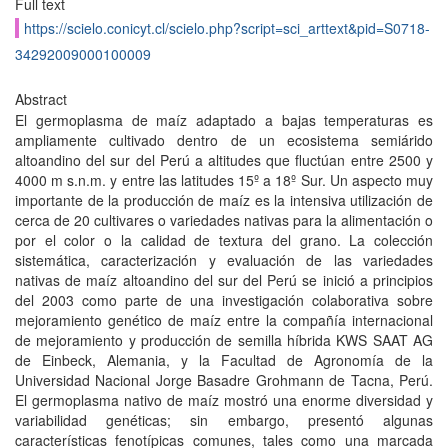
Full text
https://scielo.conicyt.cl/scielo.php?script=sci_arttext&pid=S0718-
34292009000100009
Abstract
El germoplasma de maíz adaptado a bajas temperaturas es
ampliamente cultivado dentro de un ecosistema semiárido
altoandino del sur del Perú a altitudes que fluctúan entre 2500 y
4000 m s.n.m. y entre las latitudes 15º a 18º Sur. Un aspecto muy
importante de la producción de maíz es la intensiva utilización de
cerca de 20 cultivares o variedades nativas para la alimentación o
por el color o la calidad de textura del grano. La colección
sistemática, caracterización y evaluación de las variedades
nativas de maíz altoandino del sur del Perú se inició a principios
del 2003 como parte de una investigación colaborativa sobre
mejoramiento genético de maíz entre la compañía internacional
de mejoramiento y producción de semilla híbrida KWS SAAT AG
de Einbeck, Alemania, y la Facultad de Agronomía de la
Universidad Nacional Jorge Basadre Grohmann de Tacna, Perú.
El germoplasma nativo de maíz mostró una enorme diversidad y
variabilidad genéticas; sin embargo, presentó algunas
características fenotípicas comunes, tales como una marcada