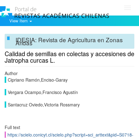
Toggl
navig
View Item
IDESIA: Revista de Agricultura en Zonas
Áridas
Calidad de semillas en colectas y accesiones de
Jatropha curcas L.
Author
Cipriano Ramón,Enciso-Garay
Vergara Ocampo,Francisco Agustín
Santacruz Oviedo,Victoria Rossmary
Full text
https://scielo.conicyt.cl/scielo.php?script=sci_arttext&pid=S0718-