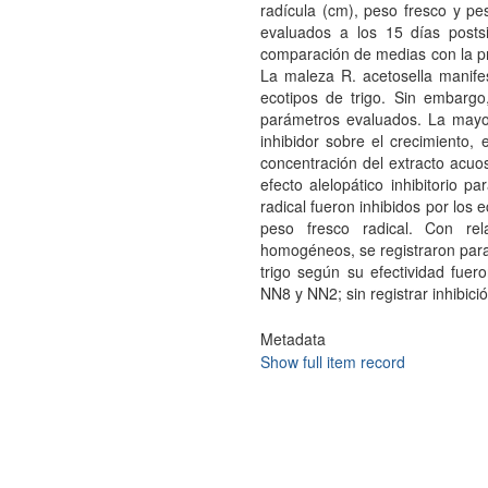
radícula (cm), peso fresco y pes
evaluados a los 15 días posts
comparación de medias con la pr
La maleza R. acetosella manifest
ecotipos de trigo. Sin embargo,
parámetros evaluados. La mayorí
inhibidor sobre el crecimiento,
concentración del extracto acuo
efecto alelopático inhibitorio pa
radical fueron inhibidos por los ec
peso fresco radical. Con rel
homogéneos, se registraron para 
trigo según su efectividad fue
NN8 y NN2; sin registrar inhibic
Metadata
Show full item record