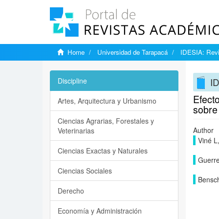
Home
Universidad de Tarapacá
IDESIA: Revi
ID
Discipline
Efecto
Artes, Arquitectura y Urbanismo
sobre
Ciencias Agrarias, Forestales y
Author
Veterinarias
Viné L
Ciencias Exactas y Naturales
Guerre
Ciencias Sociales
Bensc
Derecho
Economía y Administración