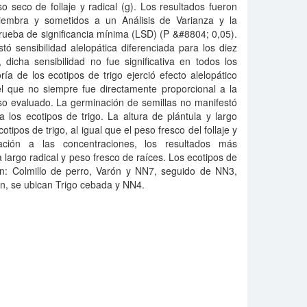
o seco de follaje y radical (g). Los resultados fueron
iembra y sometidos a un Análisis de Varianza y la
ueba de significancia mínima (LSD) (P &#8804; 0,05).
ó sensibilidad alelopática diferenciada para los diez
 dicha sensibilidad no fue significativa en todos los
a de los ecotipos de trigo ejerció efecto alelopático
 el que no siempre fue directamente proporcional a la
so evaluado. La germinación de semillas no manifestó
ra los ecotipos de trigo. La altura de plántula y largo
otipos de trigo, al igual que el peso fresco del follaje y
ación a las concentraciones, los resultados más
largo radical y peso fresco de raíces. Los ecotipos de
ron: Colmillo de perro, Varón y NN7, seguido de NN3,
ión, se ubican Trigo cebada y NN4.