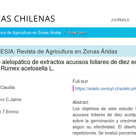
JOURNALS
sta de Agricultura en Zonas Áridas
View Item
ESIA: Revista de Agricultura en Zonas Áridas
 alelopático de extractos acuosos foliares de diez ec
 Rumex acetosella L.
Full text
,Claudia
https://scielo.conicyt.cl/scie
ro C,Jaime
Abstract
Los objetivos de este estudio 
h T,Emma
acuosos foliares de diez ecoti
sobre la germinación y crecimie
según su efectividad. El dise
repeticiones. Se evaluó porcenta