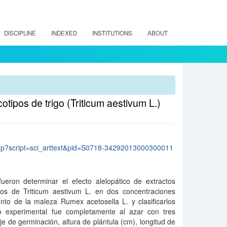
DISCIPLINE
INDEXED
INSTITUTIONS
ABOUT
otipos de trigo (Triticum aestivum L.)
lo.php?script=sci_arttext&pid=S0718-34292013000300011
fueron determinar el efecto alelopático de extractos
pos de Triticum aestivum L. en dos concentraciones
nto de la maleza Rumex acetosella L. y clasificarlos
ño experimental fue completamente al azar con tres
je de germinación, altura de plántula (cm), longitud de