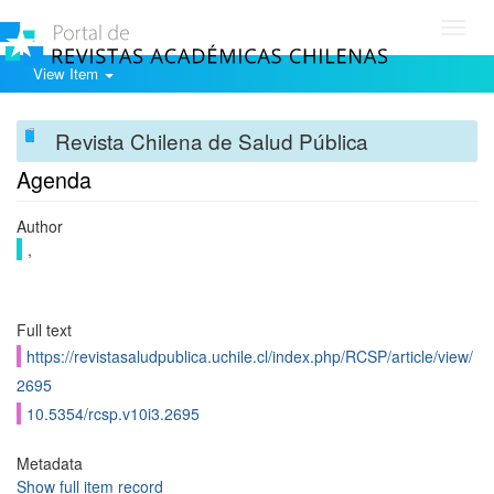
Toggl
navig
View Item
Revista Chilena de Salud Pública
Agenda
Author
,
Full text
https://revistasaludpublica.uchile.cl/index.php/RCSP/article/view/
2695
10.5354/rcsp.v10i3.2695
Metadata
Show full item record