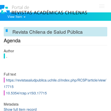
Toggl
navig
View Item
Revista Chilena de Salud Pública
Agenda
Author
,
Full text
https://revistasaludpublica.uchile.cl/index.php/RCSP/article/view/
17715
10.5354/rcsp.v15i3.17715
Metadata
Show full item record