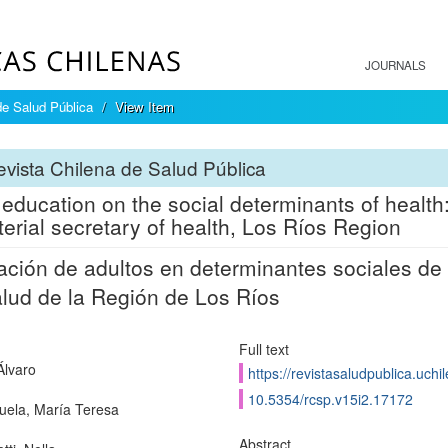
JOURNALS
de Salud Pública
View Item
vista Chilena de Salud Pública
 education on the social determinants of health:
terial secretary of health, Los Ríos Region
ción de adultos en determinantes sociales de 
lud de la Región de Los Ríos
Full text
Álvaro
https://revistasaludpublica.uch
10.5354/rcsp.v15i2.17172
uela, María Teresa
Abstract