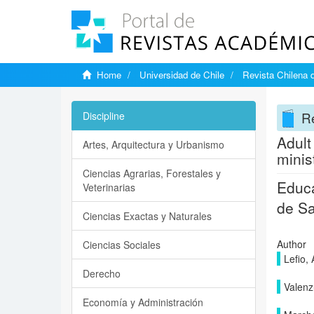
Home
Universidad de Chile
Revista Chilena 
Re
Discipline
Adult
Artes, Arquitectura y Urbanismo
minis
Ciencias Agrarias, Forestales y
Educa
Veterinarias
de Sa
Ciencias Exactas y Naturales
Author
Ciencias Sociales
Lefio, 
Derecho
Valenz
Economía y Administración