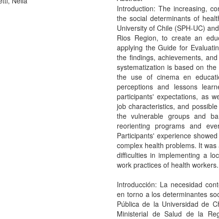
ti, Nella
Introduction: The increasing, c
the social determinants of heal
University of Chile (SPH-UC) and 
Rios Region, to create an edu
applying the Guide for Evaluatin
the findings, achievements, and
systematization is based on the 
the use of cinema en educati
perceptions and lessons learne
participants' expectations, as w
job characteristics, and possible
the vulnerable groups and barri
reorienting programs and eve
Participants' experience showed 
complex health problems. It was 
difficulties in implementing a 
work practices of health workers.
Introducción: La necesidad con
en torno a los determinantes soc
Pública de la Universidad de C
Ministerial de Salud de la Re