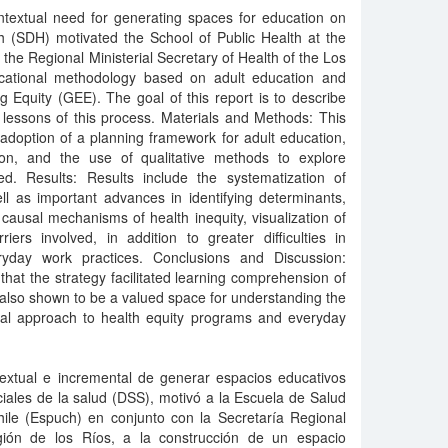
ontextual need for generating spaces for education on
th (SDH) motivated the School of Public Health at the
the Regional Ministerial Secretary of Health of the Los
cational methodology based on adult education and
g Equity (GEE). The goal of this report is to describe
 lessons of this process. Materials and Methods: This
adoption of a planning framework for adult education,
on, and the use of qualitative methods to explore
d. Results: Results include the systematization of
ell as important advances in identifying determinants,
 causal mechanisms of health inequity, visualization of
ers involved, in addition to greater difficulties in
ryday work practices. Conclusions and Discussion:
that the strategy facilitated learning comprehension of
also shown to be a valued space for understanding the
local approach to health equity programs and everyday
textual e incremental de generar espacios educativos
iales de la salud (DSS), motivó a la Escuela de Salud
hile (Espuch) en conjunto con la Secretaría Regional
gión de los Ríos, a la construcción de un espacio