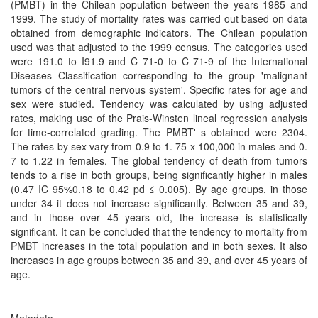
(PMBT) in the Chilean population between the years 1985 and
1999. The study of mortality rates was carried out based on data
obtained from demographic indicators. The Chilean population
used was that adjusted to the 1999 census. The categories used
were 191.0 to I91.9 and C 71-0 to C 71-9 of the International
Diseases Classification corresponding to the group 'malignant
tumors of the central nervous system'. Specific rates for age and
sex were studied. Tendency was calculated by using adjusted
rates, making use of the Prais-Winsten lineal regression analysis
for time-correlated grading. The PMBT' s obtained were 2304.
The rates by sex vary from 0.9 to 1. 75 x 100,000 in males and 0.
7 to 1.22 in females. The global tendency of death from tumors
tends to a rise in both groups, being significantly higher in males
(0.47 IC 95%0.18 to 0.42 pd ≤ 0.005). By age groups, in those
under 34 it does not increase significantly. Between 35 and 39,
and in those over 45 years old, the increase is statistically
significant. It can be concluded that the tendency to mortality from
PMBT increases in the total population and in both sexes. It also
increases in age groups between 35 and 39, and over 45 years of
age.