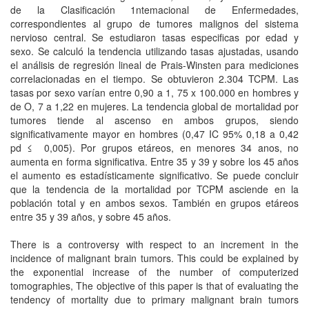
de la Clasificación 1ntemacional de Enfermedades,
correspondientes al grupo de tumores malignos del sistema
nervioso central. Se estudiaron tasas especificas por edad y
sexo. Se calculó la tendencia utilizando tasas ajustadas, usando
el análisis de regresión lineal de Prais-Winsten para mediciones
correlacionadas en el tiempo. Se obtuvieron 2.304 TCPM. Las
tasas por sexo varían entre 0,90 a 1, 75 x 100.000 en hombres y
de O, 7 a 1,22 en mujeres. La tendencia global de mortalidad por
tumores tiende al ascenso en ambos grupos, siendo
significativamente mayor en hombres (0,47 IC 95% 0,18 a 0,42
pd ≤ 0,005). Por grupos etáreos, en menores 34 anos, no
aumenta en forma significativa. Entre 35 y 39 y sobre los 45 años
el aumento es estadísticamente significativo. Se puede concluir
que la tendencia de la mortalidad por TCPM asciende en la
población total y en ambos sexos. También en grupos etáreos
entre 35 y 39 años, y sobre 45 años.
There is a controversy with respect to an increment in the
incidence of malignant brain tumors. This could be explained by
the exponential increase of the number of computerized
tomographies, The objective of this paper is that of evaluating the
tendency of mortality due to primary malignant brain tumors