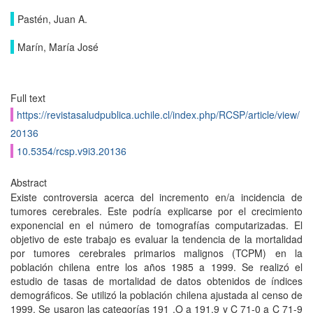
Pastén, Juan A.
Marín, María José
Full text
https://revistasaludpublica.uchile.cl/index.php/RCSP/article/view/
20136
10.5354/rcsp.v9i3.20136
Abstract
Existe controversia acerca del incremento en/a incidencia de
tumores cerebrales. Este podría explicarse por el crecimiento
exponencial en el número de tomografías computarizadas. El
objetivo de este trabajo es evaluar la tendencia de la mortalidad
por tumores cerebrales primarios malignos (TCPM) en la
población chilena entre los años 1985 a 1999. Se realizó el
estudio de tasas de mortalidad de datos obtenidos de índices
demográficos. Se utilizó la población chilena ajustada al censo de
1999. Se usaron las categorías 191 ,O a 191,9 y C 71-0 a C 71-9