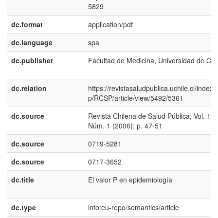
5829
dc.format
application/pdf
dc.language
spa
dc.publisher
Facultad de Medicina, Universidad de Chi
dc.relation
https://revistasaludpublica.uchile.cl/index.
p/RCSP/article/view/5492/5361
dc.source
Revista Chilena de Salud Pública; Vol. 10
Núm. 1 (2006); p. 47-51
dc.source
0719-5281
dc.source
0717-3652
dc.title
El valor P en epidemiología
dc.type
info:eu-repo/semantics/article