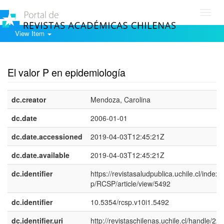
Toggl
navig
View Item
Show simple item record
El valor P en epidemiología
dc.creator
Mendoza, Carolina
dc.date
2006-01-01
dc.date.accessioned
2019-04-03T12:45:21Z
dc.date.available
2019-04-03T12:45:21Z
dc.identifier
https://revistasaludpublica.uchile.cl/index.
p/RCSP/article/view/5492
dc.identifier
10.5354/rcsp.v10i1.5492
dc.identifier.uri
http://revistaschilenas.uchile.cl/handle/225