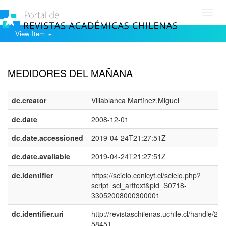
Toggl
navig
View Item
Show simple item record
MEDIDORES DEL MAÑANA
dc.creator
Villablanca Martínez,Miguel
dc.date
2008-12-01
dc.date.accessioned
2019-04-24T21:27:51Z
dc.date.available
2019-04-24T21:27:51Z
dc.identifier
https://scielo.conicyt.cl/scielo.php?
script=sci_arttext&pid=S0718-
33052008000300001
dc.identifier.uri
http://revistaschilenas.uchile.cl/handle/225
58451