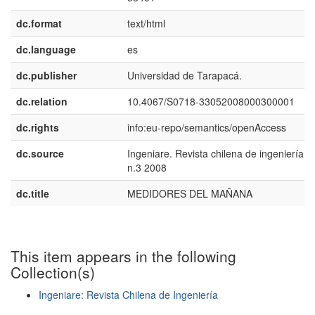
dc.format
text/html
dc.language
es
dc.publisher
Universidad de Tarapacá.
dc.relation
10.4067/S0718-33052008000300001
dc.rights
info:eu-repo/semantics/openAccess
dc.source
Ingeniare. Revista chilena de ingeniería v
n.3 2008
dc.title
MEDIDORES DEL MAÑANA
This item appears in the following
Collection(s)
Ingeniare: Revista Chilena de Ingeniería