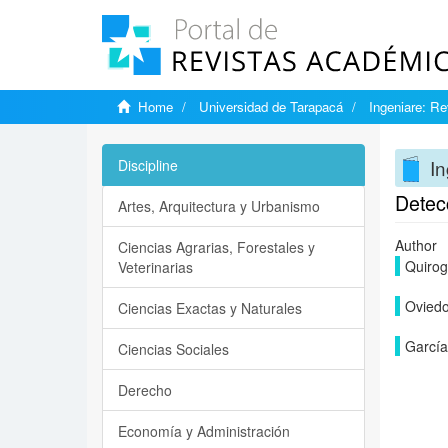
Home
Universidad de Tarapacá
Ingeniare: Re
In
Discipline
Detec
Artes, Arquitectura y Urbanismo
Author
Ciencias Agrarias, Forestales y
Quirog
Veterinarias
Oviedo
Ciencias Exactas y Naturales
García
Ciencias Sociales
Derecho
Economía y Administración