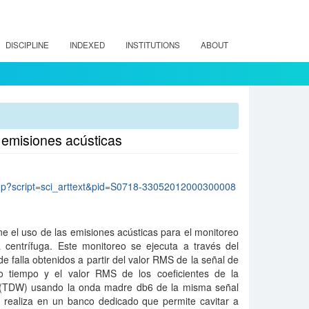
DISCIPLINE
INDEXED
INSTITUTIONS
ABOUT
 emisiones acústicas
lo.php?script=sci_arttext&pid=S0718-33052012000300008
ne el uso de las emisiones acústicas para el monitoreo
centrífuga. Este monitoreo se ejecuta a través del
e falla obtenidos a partir del valor RMS de la señal de
o tiempo y el valor RMS de los coeficientes de la
 (TDW) usando la onda madre db6 de la misma señal
e realiza en un banco dedicado que permite cavitar a