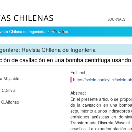
JOURNALS
vista Chilena de Ingeniería
View Item
geniare: Revista Chilena de Ingeniería
ción de cavitación en una bomba centrífuga usando
Full text
a M.,Jabid
https://scielo.conicyt.cl/scie
 C,Silvia
Abstract
En el presente artículo se propo
 C,Alfonso
de la cavitación en una bomba 
seguimiento a unos indicadores d
emisiones acústicas en domini
Transformada Discreta Wavelet
acústica. La experimentación s