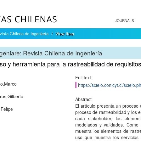
JOURNALS
vista Chilena de Ingeniería
View Item
geniare: Revista Chilena de Ingeniería
o y herramienta para la rastreabilidad de requisito
Full text
zo,Marco
https://scielo.conicyt.cl/scie
ros,Gilberto
Abstract
El artículo presenta un proceso 
,Felipe
proceso de rastreabilidad y los 
cada stakeholder, los elemento
modelados y validados. Como 
muestra los elementos de rastr
uso que muestra los servicios 