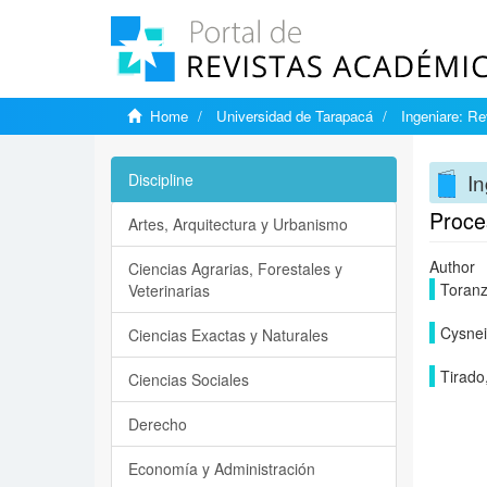
Home
Universidad de Tarapacá
Ingeniare: Re
In
Discipline
Proces
Artes, Arquitectura y Urbanismo
Author
Ciencias Agrarias, Forestales y
Toran
Veterinarias
Cysnei
Ciencias Exactas y Naturales
Tirado
Ciencias Sociales
Derecho
Economía y Administración