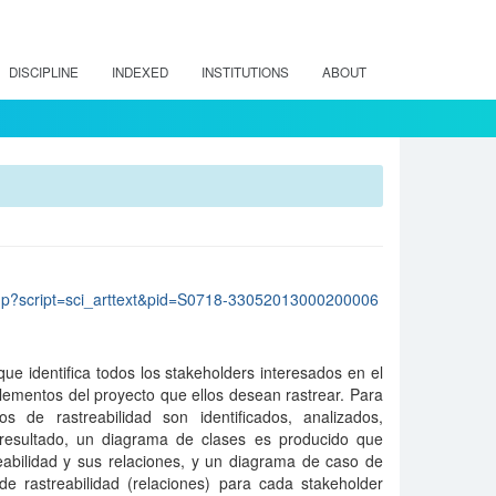
DISCIPLINE
INDEXED
INSTITUTIONS
ABOUT
s
lo.php?script=sci_arttext&pid=S0718-33052013000200006
que identifica todos los stakeholders interesados en el
elementos del proyecto que ellos desean rastrear. Para
s de rastreabilidad son identificados, analizados,
resultado, un diagrama de clases es producido que
eabilidad y sus relaciones, y un diagrama de caso de
de rastreabilidad (relaciones) para cada stakeholder