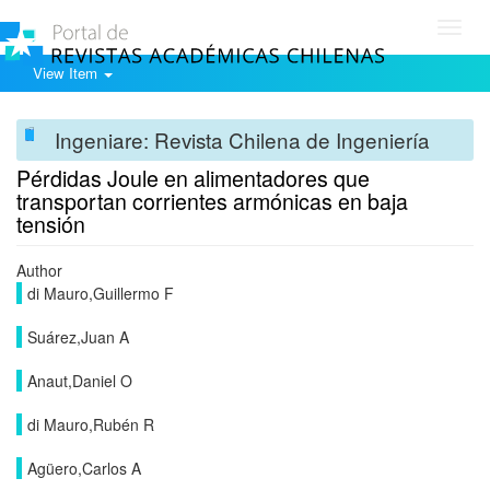
Toggl
navig
View Item
Ingeniare: Revista Chilena de Ingeniería
Pérdidas Joule en alimentadores que
transportan corrientes armónicas en baja
tensión
Author
di Mauro,Guillermo F
Suárez,Juan A
Anaut,Daniel O
di Mauro,Rubén R
Agüero,Carlos A