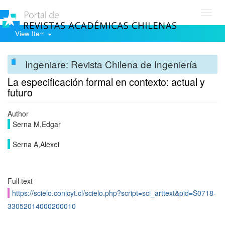
Toggl
navig
View Item
Ingeniare: Revista Chilena de Ingeniería
La especificación formal en contexto: actual y
futuro
Author
Serna M,Edgar
Serna A,Alexei
Full text
https://scielo.conicyt.cl/scielo.php?script=sci_arttext&pid=S0718-
33052014000200010