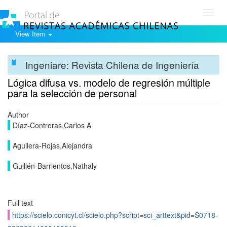
Toggl
navig
View Item
Ingeniare: Revista Chilena de Ingeniería
Lógica difusa vs. modelo de regresión múltiple
para la selección de personal
Author
Díaz-Contreras,Carlos A
Aguilera-Rojas,Alejandra
Guillén-Barrientos,Nathaly
Full text
https://scielo.conicyt.cl/scielo.php?script=sci_arttext&pid=S0718-