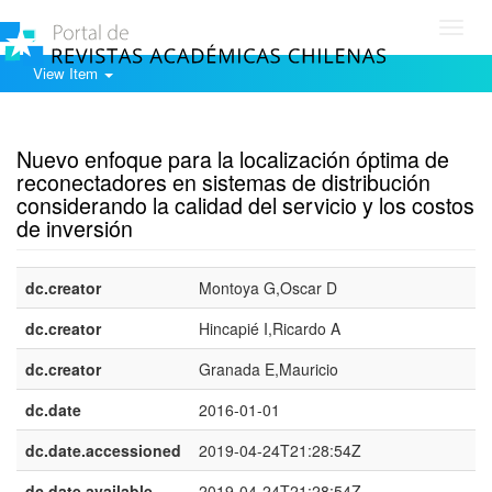
Toggl
navig
View Item
Show simple item record
Nuevo enfoque para la localización óptima de
reconectadores en sistemas de distribución
considerando la calidad del servicio y los costos
de inversión
dc.creator
Montoya G,Oscar D
dc.creator
Hincapié I,Ricardo A
dc.creator
Granada E,Mauricio
dc.date
2016-01-01
dc.date.accessioned
2019-04-24T21:28:54Z
dc.date.available
2019-04-24T21:28:54Z