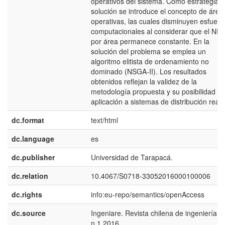
operativos del sistema. Como estrategia 
solución se introduce el concepto de área
operativas, las cuales disminuyen esfuerz
computacionales al considerar que el NE
por área permanece constante. En la
solución del problema se emplea un
algoritmo elitista de ordenamiento no
dominado (NSGA-II). Los resultados
obtenidos reflejan la validez de la
metodología propuesta y su posibilidad d
aplicación a sistemas de distribución reale
dc.format
text/html
dc.language
es
dc.publisher
Universidad de Tarapacá.
dc.relation
10.4067/S0718-33052016000100006
dc.rights
info:eu-repo/semantics/openAccess
dc.source
Ingeniare. Revista chilena de ingeniería v
n.1 2016