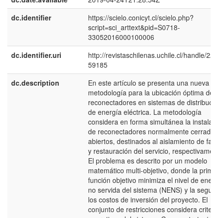
dc.identifier
https://scielo.conicyt.cl/scielo.php?
script=sci_arttext&pid=S0718-
33052016000100006
dc.identifier.uri
http://revistaschilenas.uchile.cl/handle/225
59185
dc.description
En este artículo se presenta una nueva
metodología para la ubicación óptima de
reconectadores en sistemas de distribuci
de energía eléctrica. La metodología
considera en forma simultánea la instalac
de reconectadores normalmente cerrados
abiertos, destinados al aislamiento de fall
y restauración del servicio, respectivamen
El problema es descrito por un modelo
matemático multi-objetivo, donde la prime
función objetivo minimiza el nivel de ener
no servida del sistema (NENS) y la segun
los costos de inversión del proyecto. El
conjunto de restricciones considera criteri