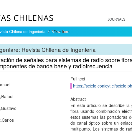
JOURNALS
vista Chilena de Ingeniería
View Item
geniare: Revista Chilena de Ingeniería
ación de señales para sistemas de radio sobre fibr
mponentes de banda base y radiofrecuencia
Full text
anuel
https://scielo.conicyt.cl/scie
,Rafael
Abstract
En este artículo se describe l
,Gustavo
fibra usando combinación eléct
estos sistemas las portadoras 
,Carlos
de canal óptico sobre un enlac
multipunto. Los sistemas de rad