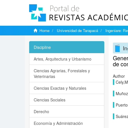
Home
Universidad de Tarapacá
Ingeniare: Re
In
Discipline
Gener
Artes, Arquitectura y Urbanismo
de co
Ciencias Agrarias, Forestales y
Author
Veterinarias
Cely,M
Ciencias Exactas y Naturales
Muñoz
Ciencias Sociales
Puerto
Derecho
Suárez
Economía y Administración