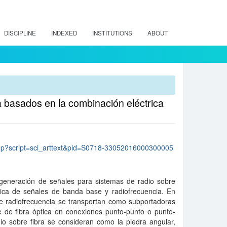
DISCIPLINE
INDEXED
INSTITUTIONS
ABOUT
a basados en la combinación eléctrica
lo.php?script=sci_arttext&pid=S0718-33052016000300005
a generación de señales para sistemas de radio sobre
rica de señales de banda base y radiofrecuencia. En
de radiofrecuencia se transportan como subportadoras
e de fibra óptica en conexiones punto-punto o punto-
io sobre fibra se consideran como la piedra angular,