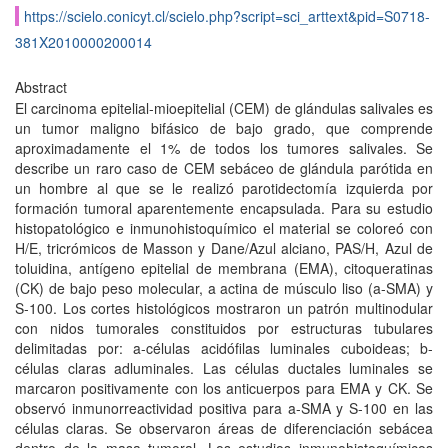
https://scielo.conicyt.cl/scielo.php?script=sci_arttext&pid=S0718-
381X2010000200014
Abstract
El carcinoma epitelial-mioepitelial (CEM) de glándulas salivales es
un tumor maligno bifásico de bajo grado, que comprende
aproximadamente el 1% de todos los tumores salivales. Se
describe un raro caso de CEM sebáceo de glándula parótida en
un hombre al que se le realizó parotidectomía izquierda por
formación tumoral aparentemente encapsulada. Para su estudio
histopatológico e inmunohistoquímico el material se coloreó con
H/E, tricrómicos de Masson y Dane/Azul alciano, PAS/H, Azul de
toluidina, antígeno epitelial de membrana (EMA), citoqueratinas
(CK) de bajo peso molecular, a actina de músculo liso (a-SMA) y
S-100. Los cortes histológicos mostraron un patrón multinodular
con nidos tumorales constituidos por estructuras tubulares
delimitadas por: a-células acidófilas luminales cuboideas; b-
células claras adluminales. Las células ductales luminales se
marcaron positivamente con los anticuerpos para EMA y CK. Se
observó inmunorreactividad positiva para a-SMA y S-100 en las
células claras. Se observaron áreas de diferenciación sebácea