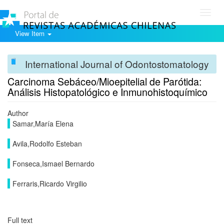
Toggl
navig
View Item
International Journal of Odontostomatology
Carcinoma Sebáceo/Mioepitelial de Parótida:
Análisis Histopatológico e Inmunohistoquímico
Author
Samar,María Elena
Avila,Rodolfo Esteban
Fonseca,Ismael Bernardo
Ferraris,Ricardo Virgilio
Full text