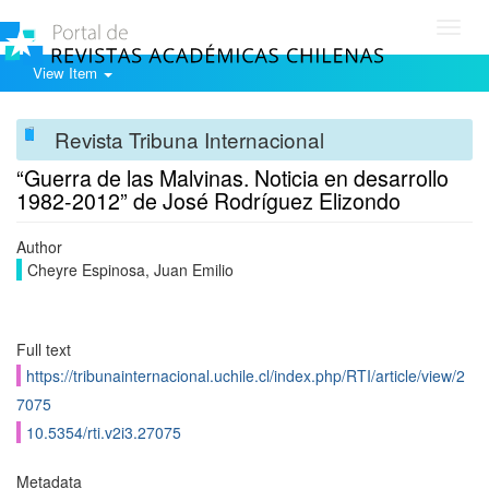
Toggl
navig
View Item
Revista Tribuna Internacional
“Guerra de las Malvinas. Noticia en desarrollo
1982-2012” de José Rodríguez Elizondo
Author
Cheyre Espinosa, Juan Emilio
Full text
https://tribunainternacional.uchile.cl/index.php/RTI/article/view/2
7075
10.5354/rti.v2i3.27075
Metadata