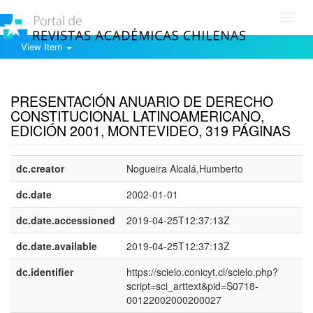
Toggl
navig
View Item
Show simple item record
PRESENTACIÓN ANUARIO DE DERECHO
CONSTITUCIONAL LATINOAMERICANO,
EDICIÓN 2001, MONTEVIDEO, 319 PÁGINAS
dc.creator
Nogueira Alcalá,Humberto
dc.date
2002-01-01
dc.date.accessioned
2019-04-25T12:37:13Z
dc.date.available
2019-04-25T12:37:13Z
dc.identifier
https://scielo.conicyt.cl/scielo.php?
script=sci_arttext&pid=S0718-
00122002000200027