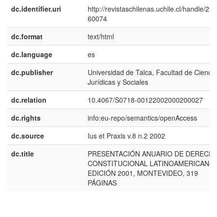
dc.identifier.uri
http://revistaschilenas.uchile.cl/handle/225
60074
dc.format
text/html
dc.language
es
dc.publisher
Universidad de Talca, Facultad de Cienci
Jurídicas y Sociales
dc.relation
10.4067/S0718-00122002000200027
dc.rights
info:eu-repo/semantics/openAccess
dc.source
Ius et Praxis v.8 n.2 2002
dc.title
PRESENTACIÓN ANUARIO DE DERECH
CONSTITUCIONAL LATINOAMERICANO,
EDICIÓN 2001, MONTEVIDEO, 319
PÁGINAS