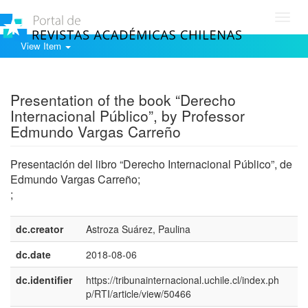
Toggl
navig
View Item
Show simple item record
Presentation of the book “Derecho
Internacional Público”, by Professor
Edmundo Vargas Carreño
Presentación del libro “Derecho Internacional Público”, de
Edmundo Vargas Carreño;
;
dc.creator
Astroza Suárez, Paulina
dc.date
2018-08-06
dc.identifier
https://tribunainternacional.uchile.cl/index.ph
p/RTI/article/view/50466