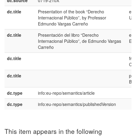
dc.source
0719-210X
dc.title
Presentation of the book “Derecho
en-
Internacional Público”, by Professor
US
Edmundo Vargas Carreño
dc.title
Presentación del libro “Derecho
es-
Internacional Público”, de Edmundo Vargas
ES
Carreño
dc.title
fr-
CA
dc.title
pt-
BR
dc.type
info:eu-repo/semantics/article
dc.type
info:eu-repo/semantics/publishedVersion
This item appears in the following