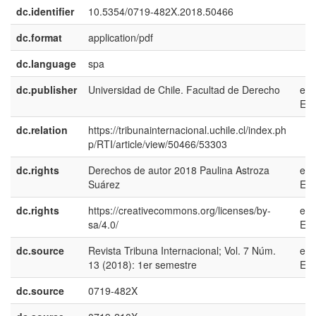
dc.identifier
10.5354/0719-482X.2018.50466
dc.format
application/pdf
dc.language
spa
dc.publisher
Universidad de Chile. Facultad de Derecho
es-
ES
dc.relation
https://tribunainternacional.uchile.cl/index.ph
p/RTI/article/view/50466/53303
dc.rights
Derechos de autor 2018 Paulina Astroza
es-
Suárez
ES
dc.rights
https://creativecommons.org/licenses/by-
es-
sa/4.0/
ES
dc.source
Revista Tribuna Internacional; Vol. 7 Núm.
es-
13 (2018): 1er semestre
ES
dc.source
0719-482X