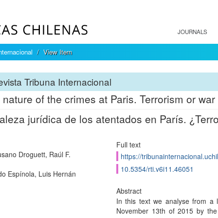
JOURNALS
nternacional
View Item
vista Tribuna Internacional
 nature of the crimes at Paris. Terrorism or war
aleza jurídica de los atentados en París. ¿Ter
Full text
ano Droguett, Raúl F.
https://tribunainternacional.uch
10.5354/rti.v6i11.46051
o Espínola, Luis Hernán
Abstract
In this text we analyse from a 
November 13th of 2015 by the c