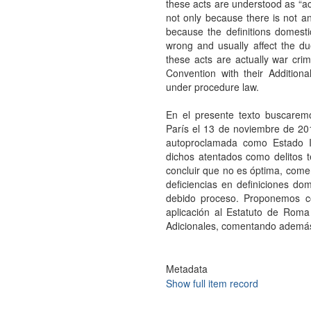
these acts are understood as “acts
not only because there is not an 
because the definitions domestic
wrong and usually affect the du
these acts are actually war cr
Convention with their Addition
under procedure law.
En el presente texto buscaremo
París el 13 de noviembre de 2015
autoproclamada como Estado Is
dichos atentados como delitos te
concluir que no es óptima, comen
deficiencias en definiciones d
debido proceso. Proponemos co
aplicación al Estatuto de Rom
Adicionales, comentando además,
Metadata
Show full item record