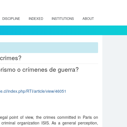
DISCIPLINE
INDEXED
INSTITUTIONS
ABOUT
 crimes?
rorismo o crímenes de guerra?
ile.cl/index.php/RTI/article/view/46051
legal point of view, the crimes committed in Paris on
riminal organization ISIS. As a general perception,