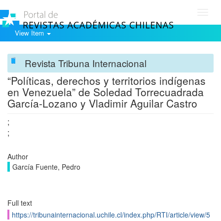
Toggl
navig
View Item
Revista Tribuna Internacional
“Políticas, derechos y territorios indígenas
en Venezuela” de Soledad Torrecuadrada
García-Lozano y Vladimir Aguilar Castro
;
;
Author
García Fuente, Pedro
Full text
https://tribunainternacional.uchile.cl/index.php/RTI/article/view/5