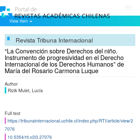
Toggl
navig
View Item
Revista Tribuna Internacional
“La Convención sobre Derechos del niño.
Instrumento de progresividad en el Derecho
Internacional de los Derechos Humanos” de
María del Rosario Carmona Luque
Author
Rizik Mulet, Lucía
Full text
https://tribunainternacional.uchile.cl/index.php/RTI/article/view/2
7076
10.5354/rti.v2i3.27076