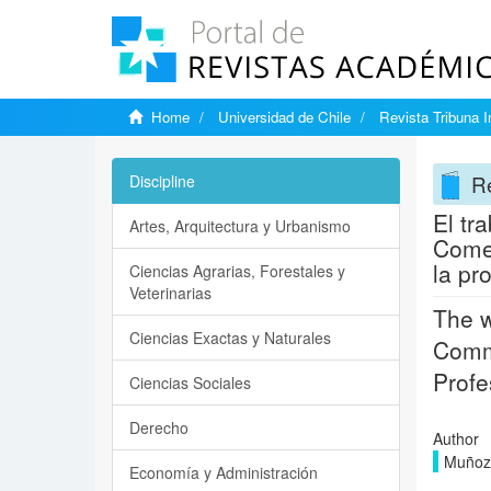
Home
Universidad de Chile
Revista Tribuna I
Re
Discipline
El tr
Artes, Arquitectura y Urbanismo
Comen
la pr
Ciencias Agrarias, Forestales y
Veterinarias
The w
Ciencias Exactas y Naturales
Comme
Profe
Ciencias Sociales
Derecho
Author
Muñoz 
Economía y Administración