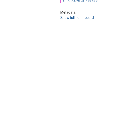
10.5354/rti.v4i7.36968
Metadata
Show full item record