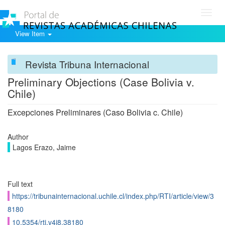
Toggl
navig
View Item
Revista Tribuna Internacional
Preliminary Objections (Case Bolivia v.
Chile)
Excepciones Preliminares (Caso Bolivia c. Chile)
Author
Lagos Erazo, Jaime
Full text
https://tribunainternacional.uchile.cl/index.php/RTI/article/view/3
8180
10.5354/rti.v4i8.38180