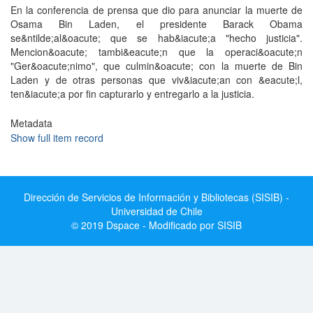
En la conferencia de prensa que dio para anunciar la muerte de
Osama Bin Laden, el presidente Barack Obama
se&ntilde;al&oacute; que se hab&iacute;a "hecho justicia".
Mencion&oacute; tambi&eacute;n que la operaci&oacute;n
"Ger&oacute;nimo", que culmin&oacute; con la muerte de Bin
Laden y de otras personas que viv&iacute;an con &eacute;l,
ten&iacute;a por fin capturarlo y entregarlo a la justicia.
Metadata
Show full item record
Dirección de Servicios de Información y Bibliotecas (SISIB) -
Universidad de Chile
© 2019 Dspace - Modificado por SISIB