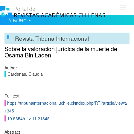
Toggl
navig
View Item
Revista Tribuna Internacional
Sobre la valoración jurídica de la muerte de
Osama Bin Laden
Author
Cárdenas, Claudia
Full text
https://tribunainternacional.uchile.cl/index.php/RTI/article/view/2
1345
10.5354/rti.v1i1.21345
Abstract