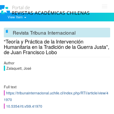
Toggl
navig
View Item
Revista Tribuna Internacional
“Teoría y Práctica de la Intervención
Humanitaria en la Tradición de la Guerra Justa”,
de Juan Francisco Lobo
Author
Zalaquett, José
Full text
https://tribunainternacional.uchile.cl/index.php/RTI/article/view/4
1970
10.5354/rti.v5i9.41970