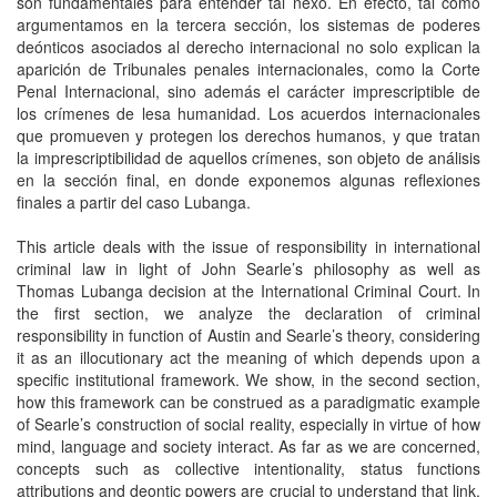
son fundamentales para entender tal nexo. En efecto, tal como
argumentamos en la tercera sección, los sistemas de poderes
deónticos asociados al derecho internacional no solo explican la
aparición de Tribunales penales internacionales, como la Corte
Penal Internacional, sino además el carácter imprescriptible de
los crímenes de lesa humanidad. Los acuerdos internacionales
que promueven y protegen los derechos humanos, y que tratan
la imprescriptibilidad de aquellos crímenes, son objeto de análisis
en la sección final, en donde exponemos algunas reflexiones
finales a partir del caso Lubanga.
This article deals with the issue of responsibility in international
criminal law in light of John Searle’s philosophy as well as
Thomas Lubanga decision at the International Criminal Court. In
the first section, we analyze the declaration of criminal
responsibility in function of Austin and Searle’s theory, considering
it as an illocutionary act the meaning of which depends upon a
specific institutional framework. We show, in the second section,
how this framework can be construed as a paradigmatic example
of Searle’s construction of social reality, especially in virtue of how
mind, language and society interact. As far as we are concerned,
concepts such as collective intentionality, status functions
attributions and deontic powers are crucial to understand that link.