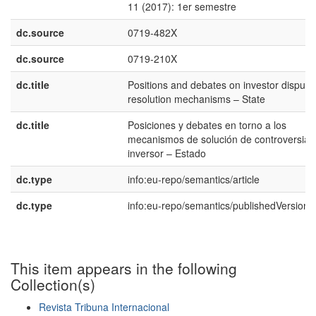
11 (2017): 1er semestre
dc.source
0719-482X
dc.source
0719-210X
dc.title
Positions and debates on investor dispute
resolution mechanisms – State
dc.title
Posiciones y debates en torno a los
mecanismos de solución de controversias
inversor – Estado
dc.type
info:eu-repo/semantics/article
dc.type
info:eu-repo/semantics/publishedVersion
This item appears in the following
Collection(s)
Revista Tribuna Internacional