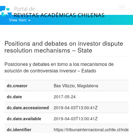
Toggl
navig
View Item
Show simple item record
Positions and debates on investor dispute
resolution mechanisms – State
Posiciones y debates en torno a los mecanismos de
solución de controversias inversor – Estado
dc.creator
Bas Vilizzio, Magdalena
dc.date
2017-05-24
dc.date.accessioned
2019-04-03T13:00:41Z
dc.date.available
2019-04-03T13:00:41Z
dc.identifier
https://tribunainternacional.uchile.cl/index