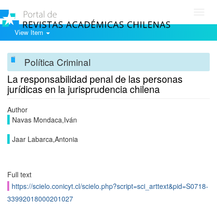
Toggl
navig
View Item
Política Criminal
La responsabilidad penal de las personas
jurídicas en la jurisprudencia chilena
Author
Navas Mondaca,Iván
Jaar Labarca,Antonia
Full text
https://scielo.conicyt.cl/scielo.php?script=sci_arttext&pid=S0718-
33992018000201027