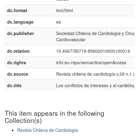
dc.format
text/html
dc.language
es
dc.publisher
Sociedad Chilena de Cardiología y Cirugí
Cardiovascular
dc.relation
10.4067/S0718-85602010000100014
dc.rights
info:eu-repo/semantics/openAccess
dc.source
Revista chilena de cardiología v.29 n.1 2
dc.title
Los conflictos de intereses y el cardiólogo
This item appears in the following
Collection(s)
Revista Chilena de Cardiología