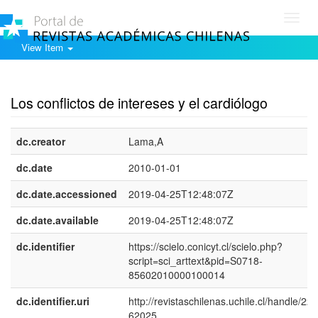
Toggl
navig
View Item
Show simple item record
Los conflictos de intereses y el cardiólogo
dc.creator
Lama,A
dc.date
2010-01-01
dc.date.accessioned
2019-04-25T12:48:07Z
dc.date.available
2019-04-25T12:48:07Z
dc.identifier
https://scielo.conicyt.cl/scielo.php?
script=sci_arttext&pid=S0718-
85602010000100014
dc.identifier.uri
http://revistaschilenas.uchile.cl/handle/225
62025