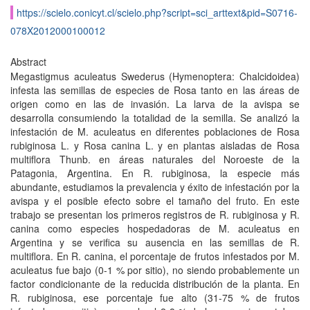
https://scielo.conicyt.cl/scielo.php?script=sci_arttext&pid=S0716-
078X2012000100012
Abstract
Megastigmus aculeatus Swederus (Hymenoptera: Chalcidoidea)
infesta las semillas de especies de Rosa tanto en las áreas de
origen como en las de invasión. La larva de la avispa se
desarrolla consumiendo la totalidad de la semilla. Se analizó la
infestación de M. aculeatus en diferentes poblaciones de Rosa
rubiginosa L. y Rosa canina L. y en plantas aisladas de Rosa
multiflora Thunb. en áreas naturales del Noroeste de la
Patagonia, Argentina. En R. rubiginosa, la especie más
abundante, estudiamos la prevalencia y éxito de infestación por la
avispa y el posible efecto sobre el tamaño del fruto. En este
trabajo se presentan los primeros registros de R. rubiginosa y R.
canina como especies hospedadoras de M. aculeatus en
Argentina y se verifica su ausencia en las semillas de R.
multiflora. En R. canina, el porcentaje de frutos infestados por M.
aculeatus fue bajo (0-1 % por sitio), no siendo probablemente un
factor condicionante de la reducida distribución de la planta. En
R. rubiginosa, ese porcentaje fue alto (31-75 % de frutos