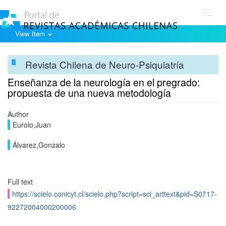
Toggl
navig
View Item
Revista Chilena de Neuro-Psiquiatría
Enseñanza de la neurología en el pregrado:
propuesta de una nueva metodología
Author
Eurolo,Juan
Álvarez,Gonzalo
Full text
https://scielo.conicyt.cl/scielo.php?script=sci_arttext&pid=S0717-
92272004000200006