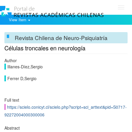
Toggl
navig
View Item
Revista Chilena de Neuro-Psiquiatría
Células troncales en neurología
Author
Illanes-Díez,Sergio
Ferrer D,Sergio
Full text
https://scielo.conicyt.cl/scielo.php?script=sci_arttext&pid=S0717-
92272004000300006
Abstract