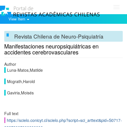
Toggl
navig
View Item
Revista Chilena de Neuro-Psiquiatría
Manifestaciones neuropsiquiátricas en
accidentes cerebrovasculares
Author
Luna-Matos,Matilde
Mcgrath,Harold
Gaviria,Moisés
Full text
https://scielo.conicyt.cl/scielo.php?script=sci_arttext&pid=S0717-