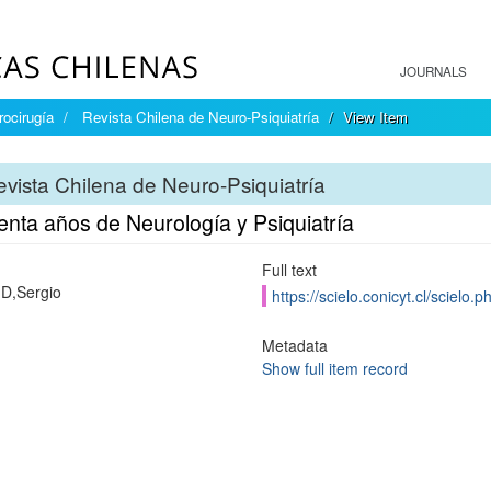
JOURNALS
rocirugía
Revista Chilena de Neuro-Psiquiatría
View Item
vista Chilena de Neuro-Psiquiatría
enta años de Neurología y Psiquiatría
Full text
 D,Sergio
https://scielo.conicyt.cl/scie
Metadata
Show full item record