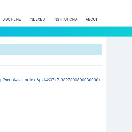
DISCIPLINE
INDEXED
INSTITUTIONS
ABOUT
lo.php?script=sci_arttext&pid=S0717-92272008000300001