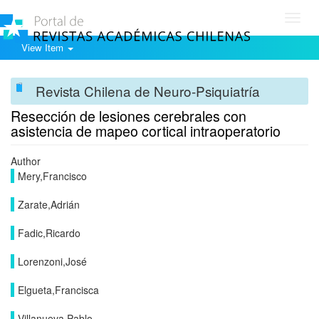
Toggl
navig
View Item
Revista Chilena de Neuro-Psiquiatría
Resección de lesiones cerebrales con
asistencia de mapeo cortical intraoperatorio
Author
Mery,Francisco
Zarate,Adrián
Fadic,Ricardo
Lorenzoni,José
Elgueta,Francisca
Villanueva,Pablo