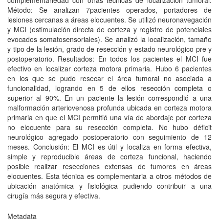
complementariedad con otras técnicas de localización tumoral.
Método: Se analizan 7pacientes operados, portadores de
lesiones cercanas a áreas elocuentes. Se utilizó neuronavegación
y MCI (estimulación directa de corteza y registro de potenciales
evocados somatosensoriales). Se analizó la localización, tamaño
y tipo de la lesión, grado de resección y estado neurológico pre y
postoperatorio. Resultados: En todos los pacientes el MCI fue
efectivo en localizar corteza motora primaria. Hubo 6 pacientes
en los que se pudo resecar el área tumoral no asociada a
funcionalidad, logrando en 5 de ellos resección completa o
superior al 90%. En un paciente la lesión correspondió a una
malformación arteriovenosa profunda ubicada en corteza motora
primaria en que el MCI permitió una vía de abordaje por corteza
no elocuente para su resección completa. No hubo déficit
neurológico agregado postoperatorio con seguimiento de 12
meses. Conclusión: El MCI es útil y localiza en forma efectiva,
simple y reproducible áreas de corteza funcional, haciendo
posible realizar resecciones extensas de tumores en áreas
elocuentes. Esta técnica es complementaria a otros métodos de
ubicación anatómica y fisiológica pudiendo contribuir a una
cirugía más segura y efectiva.
Metadata