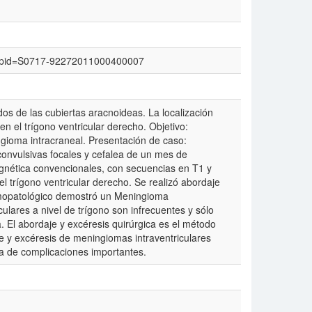
text&pid=S0717-92272011000400007
 de las cubiertas aracnoideas. La localización
en el trígono ventricular derecho. Objetivo:
ngioma intracraneal. Presentación de caso:
convulsivas focales y cefalea de un mes de
nética convencionales, con secuencias en T1 y
el trígono ventricular derecho. Se realizó abordaje
atomopatológico demostró un Meningioma
culares a nivel de trígono son infrecuentes y sólo
a. El abordaje y excéresis quirúrgica es el método
e y excéresis de meningiomas intraventriculares
a de complicaciones importantes.