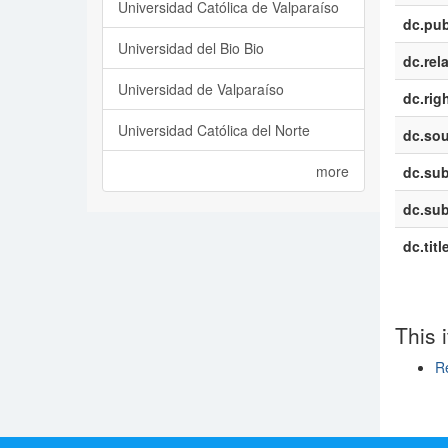
Universidad Católica de Valparaíso
dc.pub
Universidad del Bio Bio
dc.rel
Universidad de Valparaíso
dc.rig
Universidad Católica del Norte
dc.sou
more
dc.sub
dc.sub
dc.titl
This 
Re
Show si