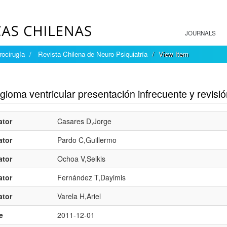
JOURNALS
rocirugía
Revista Chilena de Neuro-Psiquiatría
View Item
mple item record
ioma ventricular presentación infrecuente y revisión
ator
Casares D,Jorge
ator
Pardo C,Guillermo
ator
Ochoa V,Selkis
ator
Fernández T,Dayimis
ator
Varela H,Ariel
e
2011-12-01