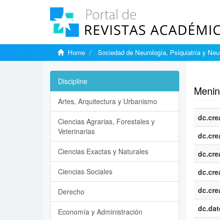
Home
Sociedad de Neurología, Psiquiatría y Neu
Show si
Discipline
Mening
Artes, Arquitectura y Urbanismo
dc.cre
Ciencias Agrarias, Forestales y
Veterinarias
dc.cre
Ciencias Exactas y Naturales
dc.cre
Ciencias Sociales
dc.cre
dc.cre
Derecho
dc.dat
Economía y Administración