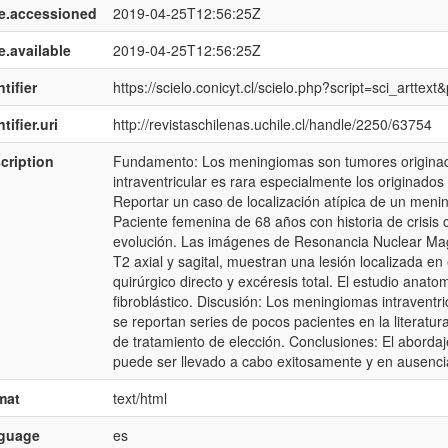
e.accessioned
2019-04-25T12:56:25Z
e.available
2019-04-25T12:56:25Z
tifier
https://scielo.conicyt.cl/scielo.php?script=sci_art
tifier.uri
http://revistaschilenas.uchile.cl/handle/2250/63754
cription
Fundamento: Los meningiomas son tumores originados
intraventricular es rara especialmente los originados 
Reportar un caso de localización atípica de un meni
Paciente femenina de 68 años con historia de crisis 
evolución. Las imágenes de Resonancia Nuclear Mag
T2 axial y sagital, muestran una lesión localizada en 
quirúrgico directo y excéresis total. El estudio an
fibroblástico. Discusión: Los meningiomas intraventri
se reportan series de pocos pacientes en la literatur
de tratamiento de elección. Conclusiones: El abordaj
puede ser llevado a cabo exitosamente y en ausenci
mat
text/html
nguage
es