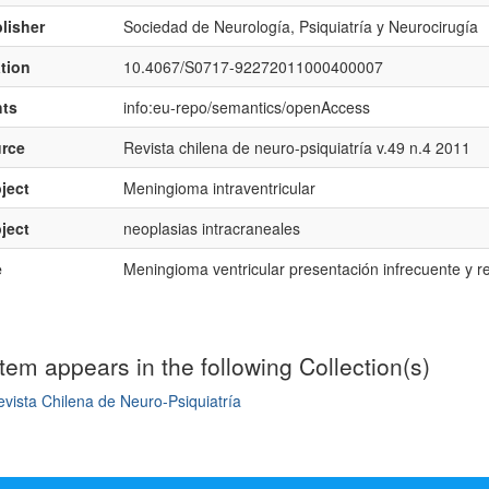
lisher
Sociedad de Neurología, Psiquiatría y Neurocirugía
ation
10.4067/S0717-92272011000400007
hts
info:eu-repo/semantics/openAccess
rce
Revista chilena de neuro-psiquiatría v.49 n.4 2011
ject
Meningioma intraventricular
ject
neoplasias intracraneales
e
Meningioma ventricular presentación infrecuente y rev
item appears in the following Collection(s)
vista Chilena de Neuro-Psiquiatría
mple item record