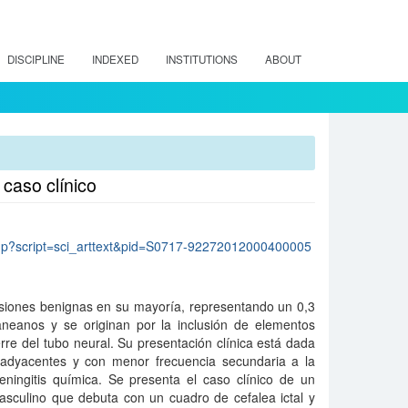
DISCIPLINE
INDEXED
INSTITUTIONS
ABOUT
 caso clínico
lo.php?script=sci_arttext&pid=S0717-92272012000400005
esiones benignas en su mayoría, representando un 0,3
aneanos y se originan por la inclusión de elementos
erre del tubo neural. Su presentación clínica está dada
 adyacentes y con menor frecuencia secundaria a la
ingitis química. Se presenta el caso clínico de un
sculino que debuta con un cuadro de cefalea ictal y