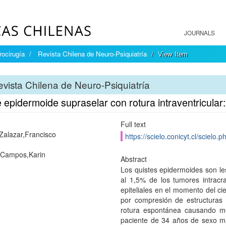
JOURNALS
rocirugía
Revista Chilena de Neuro-Psiquiatría
View Item
vista Chilena de Neuro-Psiquiatría
 epidermoide supraselar con rotura intraventricular:
Full text
Zalazar,Francisco
https://scielo.conicyt.cl/scie
-Campos,Karin
Abstract
Los quistes epidermoides son l
al 1,5% de los tumores intracr
epiteliales en el momento del ci
por compresión de estructuras
rotura espontánea causando men
paciente de 34 años de sexo ma