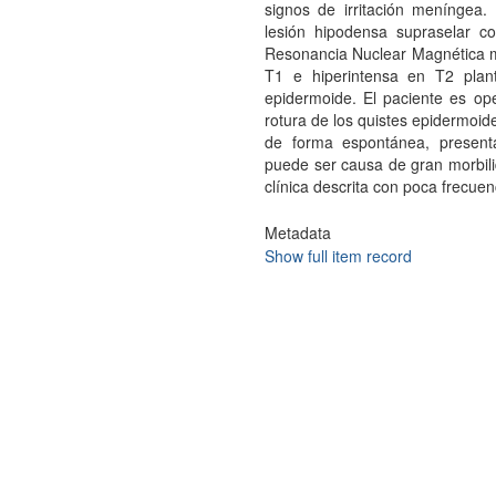
signos de irritación menínge
lesión hipodensa supraselar co
Resonancia Nuclear Magnética m
T1 e hiperintensa en T2 plant
epidermoide. El paciente es op
rotura de los quistes epidermoid
de forma espontánea, presen
puede ser causa de gran morbilid
clínica descrita con poca frecuenc
Metadata
Show full item record