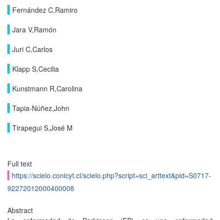
Fernández C,Ramiro
Jara V,Ramón
Juri C,Carlos
Klapp S,Cecilia
Kunstmann R,Carolina
Tapia-Núñez,John
Tirapegui S,José M
Full text
https://scielo.conicyt.cl/scielo.php?script=sci_arttext&pid=S0717-
92272012000400008
Abstract