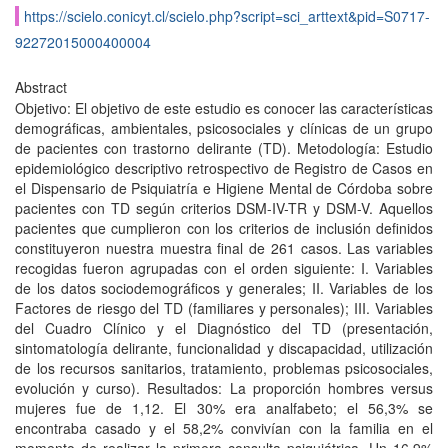
https://scielo.conicyt.cl/scielo.php?script=sci_arttext&pid=S0717-
92272015000400004
Abstract
Objetivo: El objetivo de este estudio es conocer las características
demográficas, ambientales, psicosociales y clínicas de un grupo
de pacientes con trastorno delirante (TD). Metodología: Estudio
epidemiológico descriptivo retrospectivo de Registro de Casos en
el Dispensario de Psiquiatría e Higiene Mental de Córdoba sobre
pacientes con TD según criterios DSM-IV-TR y DSM-V. Aquellos
pacientes que cumplieron con los criterios de inclusión definidos
constituyeron nuestra muestra final de 261 casos. Las variables
recogidas fueron agrupadas con el orden siguiente: I. Variables
de los datos sociodemográficos y generales; II. Variables de los
Factores de riesgo del TD (familiares y personales); III. Variables
del Cuadro Clínico y el Diagnóstico del TD (presentación,
sintomatología delirante, funcionalidad y discapacidad, utilización
de los recursos sanitarios, tratamiento, problemas psicosociales,
evolución y curso). Resultados: La proporción hombres versus
mujeres fue de 1,12. El 30% era analfabeto; el 56,3% se
encontraba casado y el 58,2% convivían con la familia en el