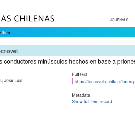
JOURNALS
 Item
ecnovet
s conductores minúsculos hechos en base a prione
Full text
., José Luis
https://tecnovet.uchile.cl/index
Metadata
Show full item record